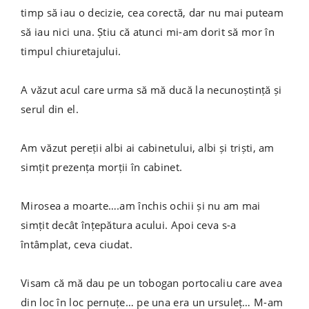
timp să iau o decizie, cea corectă, dar nu mai puteam
să iau nici una. Știu că atunci mi-am dorit să mor în
timpul chiuretajului.
A văzut acul care urma să mă ducă la necunoștință și
serul din el.
Am văzut pereții albi ai cabinetului, albi și triști, am
simțit prezența morții în cabinet.
Mirosea a moarte….am închis ochii și nu am mai
simțit decât înțepătura acului. Apoi ceva s-a
întâmplat, ceva ciudat.
Visam că mă dau pe un tobogan portocaliu care avea
din loc în loc pernuțe… pe una era un ursuleț… M-am