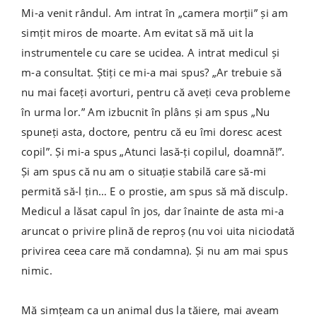
Mi-a venit rândul. Am intrat în „camera morții” și am
simțit miros de moarte. Am evitat să mă uit la
instrumentele cu care se ucidea. A intrat medicul și
m-a consultat. Știți ce mi-a mai spus? „Ar trebuie să
nu mai faceți avorturi, pentru că aveți ceva probleme
în urma lor.” Am izbucnit în plâns și am spus „Nu
spuneți asta, doctore, pentru că eu îmi doresc acest
copil”. Și mi-a spus „Atunci lasă-ți copilul, doamnă!”.
Și am spus că nu am o situație stabilă care să-mi
permită să-l țin… E o prostie, am spus să mă disculp.
Medicul a lăsat capul în jos, dar înainte de asta mi-a
aruncat o privire plină de reproș (nu voi uita niciodată
privirea ceea care mă condamna). Și nu am mai spus
nimic.
Mă simțeam ca un animal dus la tăiere, mai aveam