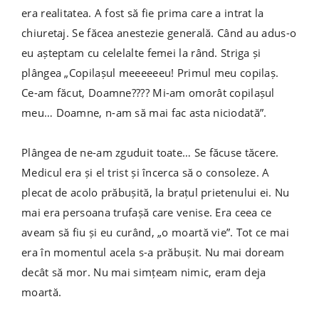
era realitatea. A fost să fie prima care a intrat la
chiuretaj. Se făcea anestezie generală. Când au adus-o
eu așteptam cu celelalte femei la rând. Striga și
plângea „Copilașul meeeeeeu! Primul meu copilaș.
Ce-am făcut, Doamne???? Mi-am omorât copilașul
meu… Doamne, n-am să mai fac asta niciodată”.
Plângea de ne-am zguduit toate… Se făcuse tăcere.
Medicul era și el trist și încerca să o consoleze. A
plecat de acolo prăbușită, la brațul prietenului ei. Nu
mai era persoana trufașă care venise. Era ceea ce
aveam să fiu și eu curând, „o moartă vie”. Tot ce mai
era în momentul acela s-a prăbușit. Nu mai doream
decât să mor. Nu mai simțeam nimic, eram deja
moartă.