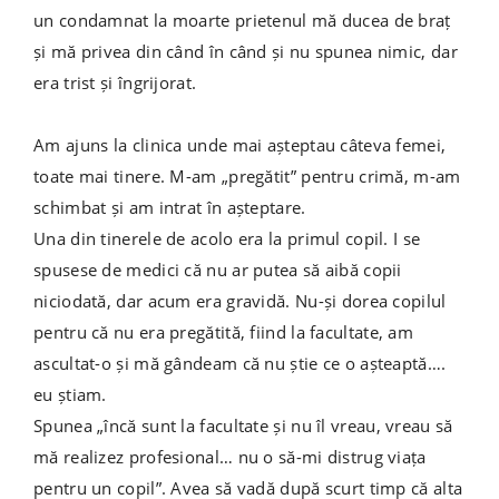
un condamnat la moarte prietenul mă ducea de braț
și mă privea din când în când și nu spunea nimic, dar
era trist și îngrijorat.
Am ajuns la clinica unde mai așteptau câteva femei,
toate mai tinere. M-am „pregătit” pentru crimă, m-am
schimbat și am intrat în așteptare.
Una din tinerele de acolo era la primul copil. I se
spusese de medici că nu ar putea să aibă copii
niciodată, dar acum era gravidă. Nu-și dorea copilul
pentru că nu era pregătită, fiind la facultate, am
ascultat-o și mă gândeam că nu știe ce o așteaptă….
eu știam.
Spunea „încă sunt la facultate și nu îl vreau, vreau să
mă realizez profesional… nu o să-mi distrug viața
pentru un copil”. Avea să vadă după scurt timp că alta