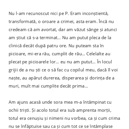
Nu l-am recunoscut nici pe P. Eram inconștientă,
transformată, o oroare a crimei, asta eram. Încă nu
credeam că am avortat, dar am văzut sânge și atunci
am știut că s-a terminat… Nu am putut pleca de la
clinică decât după patru ore. Nu puteam sta în
picioare, mi-era rău, cumplit de rău… Celelalte au
plecat pe picioarele lor… eu nu am putut… În locul
grijii de a nu ști ce o să fac cu copilul meu, dacă îl voi
naște, au apărut durerea, disperarea și dorința de a
muri, mult mai cumplite decât prima…
Am ajuns acasă unde sora mea m-a întâmpinat cu
ochii triști. Și acolo totul era sub amprenta morții,
totul era cenușiu și nimeni nu vorbea, ca și cum crima
nu se înfăptuise sau ca și cum tot ce se întâmplase