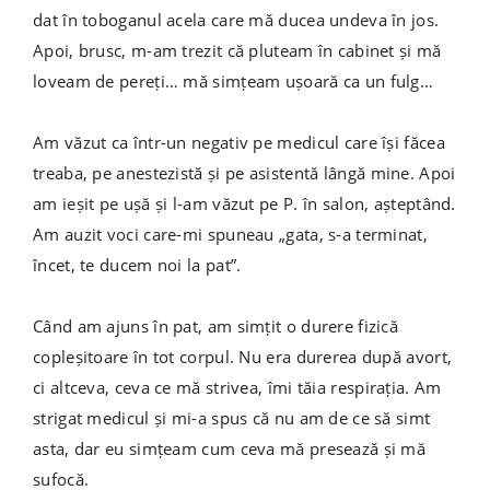
dat în toboganul acela care mă ducea undeva în jos.
Apoi, brusc, m-am trezit că pluteam în cabinet și mă
loveam de pereți… mă simțeam ușoară ca un fulg…
Am văzut ca într-un negativ pe medicul care își făcea
treaba, pe anestezistă și pe asistentă lângă mine. Apoi
am ieșit pe ușă și l-am văzut pe P. în salon, așteptând.
Am auzit voci care-mi spuneau „gata, s-a terminat,
încet, te ducem noi la pat”.
Când am ajuns în pat, am simțit o durere fizică
copleșitoare în tot corpul. Nu era durerea după avort,
ci altceva, ceva ce mă strivea, îmi tăia respirația. Am
strigat medicul și mi-a spus că nu am de ce să simt
asta, dar eu simțeam cum ceva mă presează și mă
sufocă.