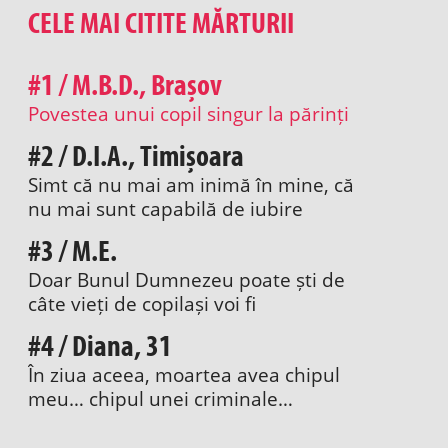
CELE MAI CITITE MĂRTURII
#1 / M.B.D., Brașov
Povestea unui copil singur la părinți
#2 / D.I.A., Timișoara
Simt că nu mai am inimă în mine, că
nu mai sunt capabilă de iubire
#3 / M.E.
Doar Bunul Dumnezeu poate ști de
câte vieți de copilași voi fi
răspunzătoare
#4 / Diana, 31
În ziua aceea, moartea avea chipul
meu… chipul unei criminale…