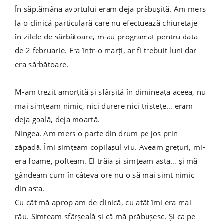
În săptămâna avortului eram deja prăbușită. Am mers
la o clinică particulară care nu efectuează chiuretaje
în zilele de sărbătoare, m-au programat pentru data
de 2 februarie. Era într-o marți, ar fi trebuit luni dar
era sărbătoare.
M-am trezit amorțită și sfârșită în dimineața aceea, nu
mai simțeam nimic, nici durere nici tristețe… eram
deja goală, deja moartă.
Ningea. Am mers o parte din drum pe jos prin
zăpadă. Îmi simțeam copilașul viu. Aveam grețuri, mi-
era foame, pofteam. El trăia și simțeam asta… și mă
gândeam cum în câteva ore nu o să mai simt nimic
din asta.
Cu cât mă apropiam de clinică, cu atât îmi era mai
rău. Simțeam sfârșeală și că mă prăbușesc. Și ca pe