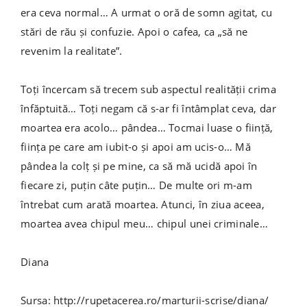
era ceva normal… A urmat o oră de somn agitat, cu
stări de rău și confuzie. Apoi o cafea, ca „să ne
revenim la realitate”.
Toți încercam să trecem sub aspectul realității crima
înfăptuită… Toți negam că s-ar fi întâmplat ceva, dar
moartea era acolo… pândea… Tocmai luase o ființă,
ființa pe care am iubit-o și apoi am ucis-o… Mă
pândea la colț și pe mine, ca să mă ucidă apoi în
fiecare zi, puțin câte puțin… De multe ori m-am
întrebat cum arată moartea. Atunci, în ziua aceea,
moartea avea chipul meu… chipul unei criminale…
Diana
Sursa: http://rupetacerea.ro/marturii-scrise/diana/